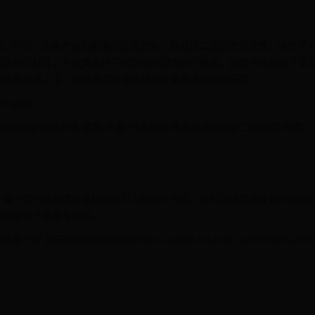
、RPG、收集养成和剧情的动漫游戏。游戏以二战历史为背景，讲述了
部队进行战斗，并收集各种不同型号的坦克进行养成。游戏中还穿插了丰
操作简单易上手，适合喜欢军事题材和收集养成游戏的玩家。
 girls
演/冒险/模拟/视觉小说/策略/军事/日本动画/策略游戏/改编/二战/坦克/免费
。每一款作品均蕴含独特的吸引力和操作方式，我们深信您会在其中觅得
点击即可下载亲身体验。
的坦克游戏排行https://game.zol.com.cn/970/9702799.h