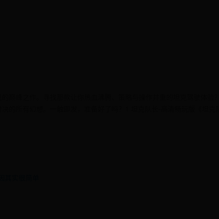
戏的巅峰之作。寻找那款让你热血沸腾、策略与操作并重的坦克驾驶体验
决的所有幻想。一触即发，准备好了吗？1 坦克队长-高清畅玩版《坦克
因其实很简单