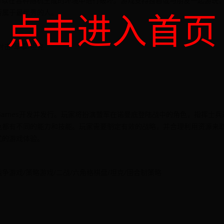
游戏，玩家可以在各种随机生成的环境中进行破坏。游戏支持独自或与朋友一起游玩
点击进入首页
否属于最优秀的人。
/射击/军事/坦克
exWar Games开发并发行。玩家将扮演盟军在诺曼底登陆战中的角色，指挥士
色都有不同的能力和技能。玩家需要制定有效的战略，并合理利用资源来
式的游戏体验。
略/战争游戏/策略游戏/二战/六角格棋盘/坦克/回合制策略