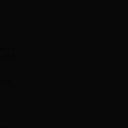
真的手绘
，画面精
翁/策略