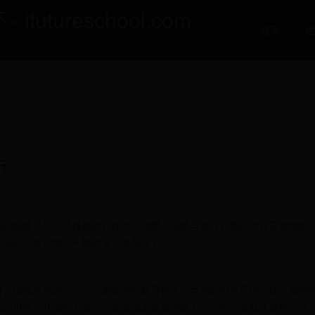
utureschool.com
首页
世
行
戏的巅峰之作。寻找那款让你热血沸腾、策略与操作并重的坦克驾驶体验
对决的所有幻想。一触即发，准备好了吗？
官，指挥坦克进行战斗。游戏中有数百种不同类型的坦克可供选择，每种
适的坦克，并搭配上阵，以增强攻击或装甲能力。同时，游戏还提供了多