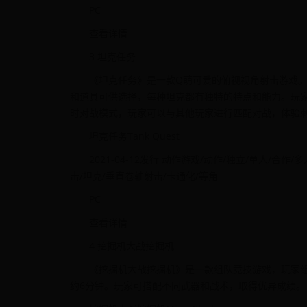
PC
查看详情
3 坦克任务
《坦克任务》是一款Q萌可爱的俯视视角射击游戏
和道具可供选择，每种坦克都有独特的特点和能力。玩
时对战模式，玩家可以与其他玩家进行匹配对战，体验
坦克任务Tank Quest
2021-04-12发行 动作游戏/动作/独立/单人/合
击/坦克/垂直卷轴射击/卡通化/等角
PC
查看详情
4 挖掘机大战挖掘机
《挖掘机大战挖掘机》是一款组队竞技游戏，玩家
约6分钟。玩家可搭配不同武器和战术，取得优异成绩。