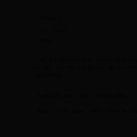
true
中关村在线
https://game.zol.com.cn/970/9702799.html
report
6225
探索游戏世界中的钢铁雄风！本文带你领略坦克游
揭晓，最热门好玩的坦克游戏悉数登场，满足你对铁血对
一款策略战争游...
春羽怎么养？安排一个角落，不用管就能蹭蹭长！
秦国统一天下用了几百年，为何灭亡仅用十几年？原