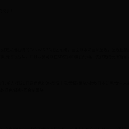
坦克/机甲
戏采用独特的CANVAS 3D绘图系统，画面以水彩画风呈现，呈现出逼
队员进行战斗，并且队员可以在3D空间中自由行动。该游戏的玩法新颖
演/动作/单人/奇幻/日系角色扮演/剧情丰富/爱情/策略/战术/日本动画/女主人
战/坦克/经典/回合制策略