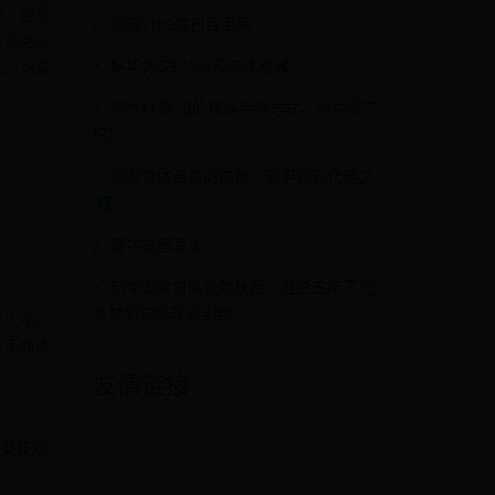
时，还需
德国2比0胜巴西卫冕
《坦克队
▶华为G9 Plus系统体验◀
验。如果
两性科普:见的错误手淫方式，你中招了
吗?
洞察整体诗意的培植｜清平谈现代诗之
“懂”
营字笔画写法
前中国女排队长魏秋月：退役五年了 还
会梦到被排球砸到脸
易上手。
过不断练
友情链接
/竞技场