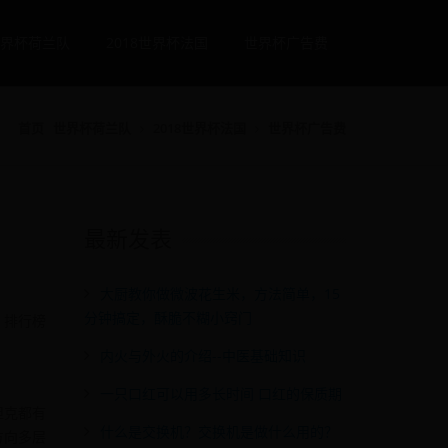
界杯荷兰队
2018世界杯法国
世界杯广告费
首页
世界杯荷兰队
2018世界杯法国
世界杯广告费
最新发表
大厨教你做微波花生米，方法简单，15
分钟搞定，酥脆不糊小窍门
？排行榜
内火与外火的介绍--中医基础知识
一只口红可以用多长时间 口红的保质期
坦克都有
什么是交换机？交换机是做什么用的？
方向多层