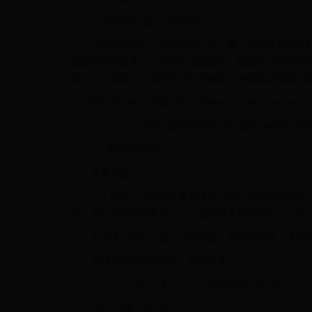
10 钢铁华尔兹：动画坦克少女
《钢铁华尔兹：动画坦克少女》是一款结合军事策略
车兽的对抗故事。玩家将扮演指挥官，指挥自己的坦克
情，让玩家深入了解战争背后的故事。游戏画面精美，
钢铁华尔兹：动画坦克少女Metal Waltz: Anime tank
2017-05-02发行 策略游戏/回合制/动漫/角色扮
PC 支持官方中文
查看详情
以上是关于优选坦克游戏推荐与排行榜的详细阐述
作。若对某游戏有更深入的兴趣或寻求额外信息，只需
本文属于原创文章，如若转载，请注明来源：坦克游戏哪个好 好玩
纠错与问题建议标签：游戏合集
https://game.zol.com.cn/970/9702799.html
game.zol.com.cn