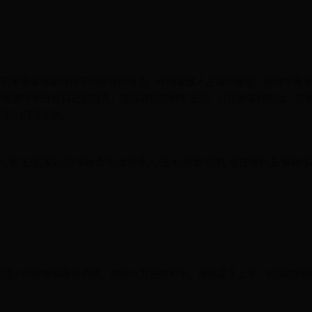
。玩家需要驾驶四种不同型号的坦克，夺回被敌人占领的基地。游戏中有
家需要不断升级自己的坦克，提高其性能和攻击力，以应对各种挑战。游
刺激的竞技乐趣。
作/多人/射击/玩家对战/本地合作/本地多人/战术/可爱/街机/竞技场射击/纵轴
组成小队挖掘和垄断资源，使用火力击败对手。游戏易于上手，对战时间