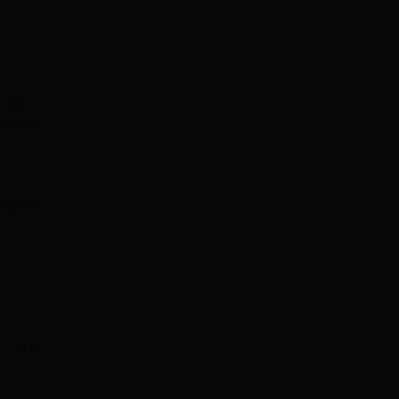
多种场景
戏采用实
/双摇杆射
短，每局