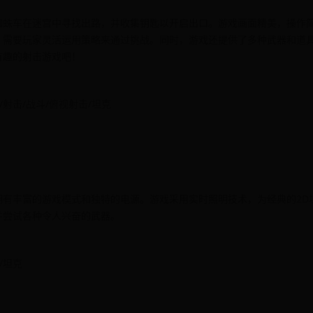
蜘蛛车在迷宫中寻找出路，并收集钥匙以开启出口。游戏画面精美，操作
，需要玩家灵活运用策略来通过挑战。同时，游戏还提供了多种武器和道
有趣的射击游戏吧！
单人/射击/战斗/俯视射击/坦克
游戏，拥有丰富的游戏模式和独特的电源。游戏采用实时照明技术，为经典的2D
并尝试各种令人兴奋的武器。
机/坦克