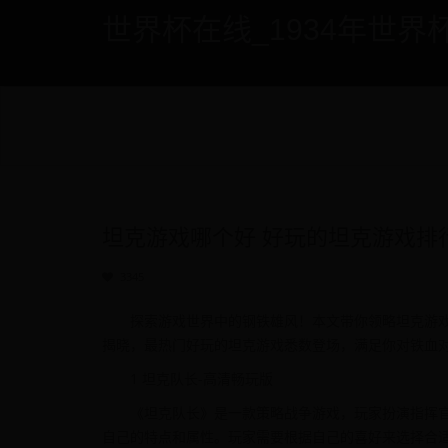
世界杯在线_1934年世界杯 - if
坦克游戏哪个好 好玩的坦克游戏排
3345
探索游戏世界中的钢铁雄风！本文带你领略坦克游
揭晓，最热门好玩的坦克游戏悉数登场，满足你对铁血
1 坦克队长-高清畅玩版
《坦克队长》是一款策略战争游戏，玩家扮演指挥
自己的特点和属性。玩家需要根据自己的喜好来选择合