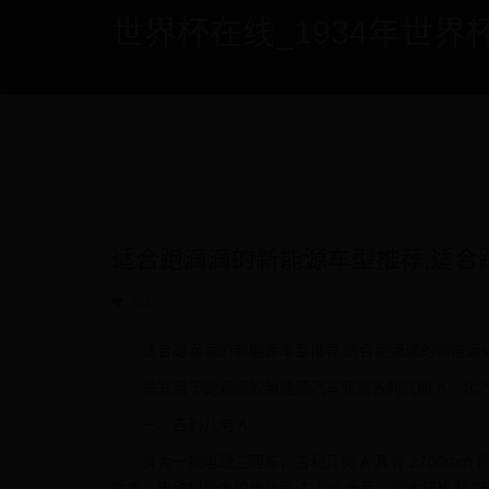
世界杯在线_1934年世界杯 - if
适合跑滴滴的新能源车型推荐,适合跑
853
适合跑滴滴的新能源车型推荐,适合跑滴滴的新能源s
适宜用于跑滴滴的新能源汽车涵盖吉利几何 A、北汽 
一、吉利几何 A：
身为一款电动三厢车，吉利几何 A 具有 2700mm
版本，电动机最大输出功率达 120 千瓦，最大扭矩为 250 