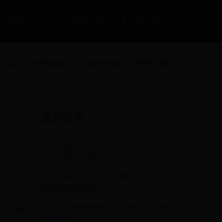
界杯荷兰队
2018世界杯法国
世界杯广告费
首页
世界杯荷兰队
2018世界杯法国
世界杯广告费
最新发表
新京报评论：举办“史上最贵”世界杯，
卡塔尔算的是一笔大账
皮尤报告：中国正式宗教信徒比例全球
最低 原因极其复杂
郭艾伦表现征服国外同行 中国队翻盘他
里两个续航
当记头功