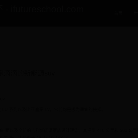
utureschool.com
首页
世
滴滴的新能源suv
uv
EU 系列以及比亚迪秦 EV，它们均是极为适宜的抉择。
 的轴距以及全新的吉利新能源家族设计理念。其提供 410 公里和 500 公
牛/米。售价处于 15 万-19 万区间。