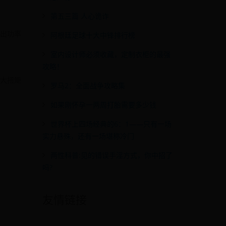
第五三篇 人心诡诈
输出功率
阿根廷足球十大中锋排行榜
室内设计师必须收藏，定制衣柜的最强
攻略！
最大扭矩
罗马2：全面战争攻略集
如果刚怀孕一两周打胎需要多少钱
世界杯上四场经典的6：1——只有一场
实力悬殊，还有一场堪称冷门
两性科普:见的错误手淫方式，你中招了
吗?
友情链接