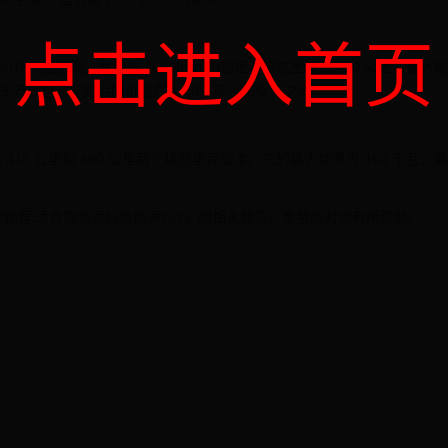
点击进入首页
价比依旧颇高。其拥有 2670mm 的轴距，续航里程为 400 公里，最大
5 万公里，补贴后的价格在 14.99 万-16.99 万之间。
416 公里和 460 公里两个续航里程版本。它的最大功率为 160 千瓦，
推荐,适合跑滴滴的新能源suv》的相关解答，希望能对您有所帮助。