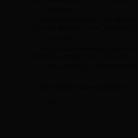
二、比亚迪秦 EV：
尽管销量相较混动版略为逊色，但比亚迪秦 EV 的性
为 160 千瓦，最大扭矩为 310 牛/米。整车质保六年或 1
三、北汽 EU 系列：
北汽 EU 系列乃是一款性价比颇高的三厢轿车，提供 
为 300 牛/米。销售价格在 12.99 万-16.19 万之间。
以上就是太平洋汽车对于《适合跑滴滴的新能源车型
我的世界透视指令（揭秘Minecraft中的透视指令）
ins怎么看18+