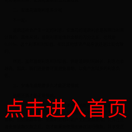
二、安逸花逾期利息多少呢
不一定。
逾期还款会产生一定的利息，安逸花的逾期利息是按照日利率
计算的。具体来说，逾期利息是借款金额的万分之五，也就是
0.05%。这个利率相对较低，相比其他借贷产品来说还是比较合理
的。
然而，虽然逾期利息相对较低，但是逾期时间越长，利息也会
越高。因此，我们还是要尽量避免逾期，以免产生过多的利息负
担。
三、安逸花逾期要多久才能正常借款
逾期还清才能正常借款。
点击进入首页
对于安逸花，一般情况下，如果发生逾期还款，您需要在还清
逾期欠款后才能恢复正常借款。这意味着您需要彻底偿还所有逾期
金额，包括逾期本金、逾期利息和可能产生的逾期费用。只有在还
清全部逾期欠款之后，您才能重新使用安逸花进行借款，并享受正