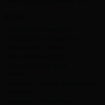
Word、Excel 和 PowerPoint 的文件格式参考 - Office
最新发表
饥荒联机版存档位置_存档文件夹在哪个路径下？
郭艾伦表现征服国外同行 中国队翻盘他当记头功
冰箱里拿出来的鲜鸡蛋，不能再放回去了？
邮箱验证：避免邮件被退回的关键步骤
琸字取名的寓意 琸和什么字组合更好搭配
微信网页版
谁能顶得住？苦等了三年的150装备，神武策划答复近期不出！
笼字的成语有哪些
《wow魔兽世界》7.2破碎海滩战役图文攻略介绍