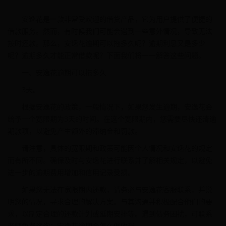
安逸花是一款非常受欢迎的借贷产品，它为用户提供了便捷的
借款服务。然而，有时候我们可能会遇到一些意外情况，导致无法
按时还款。那么，安逸花逾期可以拖多久呢？逾期利息又是多少
呢？逾期多久才能正常借款呢？下面我们将一一解答这些问题。
一、安逸花逾期可以拖多久
3天。
根据安逸花的政策，一般情况下，如果您发生逾期，安逸花会
给予一个宽限期为3天的时间。在这个宽限期内，您需要尽快还清逾
期款项，以避免产生额外的滞纳金和罚款。
请注意，具体的宽限期和政策可能因个人情况和安逸花的规定
而有所不同。确保及时与安逸花进行联系并了解相关规定，以避免
进一步的逾期费用增加和信用记录受损。
如果您无法在宽限期内还款，请务必与安逸花客服联系，并说
明您的情况，寻求合理的解决方案。与其沟通并积极配合他们的要
求，以制定合理的还款计划或延期安排等。遇到债务困扰，可联系
老师免费咨询：安逸花逾期会怎么催收我