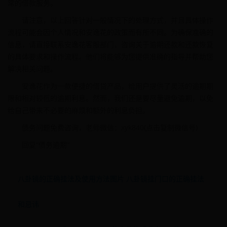
常的借款服务。
请注意，以上回答针对一般情况下的处理方式，并且具体操作
流程可能会因个人情况和安逸花的政策而有所不同。为确保准确的
信息，请直接联系安逸花客服部门，咨询关于逾期还款和还款恢复
的具体要求和操作流程。他们将能够为您提供准确的指导并帮助您
解决相关问题。
安逸花作为一款便捷的借贷产品，给用户提供了灵活的逾期期
限和相对较低的逾期利息。然而，我们还是要尽量避免逾期，以免
给自己带来不必要的麻烦和额外的利息负担。
债务问题免费咨询，老师微信：xyk840(点击复制微信号)
回复“债务逾期”
八卦镜的正确挂法及使用方法图片 八卦镜挂门口的正确挂法
和忌讳