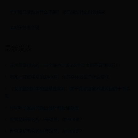
dnf赌马活动为什么下架？ 赌马活动什么时候结束
dnf任务哪个键
最新发表
苏州最值得去的十五个景点，没去8个以上都不算到过苏州
喝完一罐红牛后的24小时，你的身体发生了什么变化
《女子监狱》中的监狱现实吗：关于女子监狱不堪入目的十个事
实
月季叶子发黄的原因分析和处理办法
世界足坛著名的14号球员，你PICK谁？
世界足坛著名的14号球员，你PICK谁？