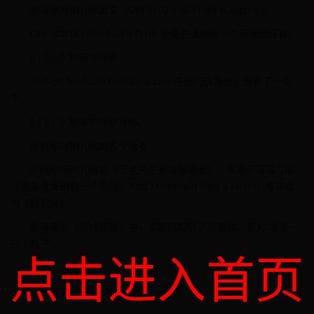
咿呀咿呀哟儿歌英文《Old McDonald Had A Farm》。
Old MacDonald had a farm 老麦克唐纳有一个农场团汪脊。
E I E I O 咿呀咿呀哟。
And on his farm he had a cow 在他的农场里，他养了一头
牛。
E I E I O 咿陵中呀咿呀哟。
咿呀咿呀哟儿歌的各个版本
咿呀咿呀哟儿歌是《王老先生有块地塌渗》，来源于英语儿歌
《老麦克唐纳有一个农场》(Old Mcdonald Had a farm)，粤语版
为《蚁担米》。
香港电影《东成西就》中，梁朝伟翻唱了这首歌，名为“我是一
只小鸭子”。
点击进入首页
世界杯32强巡礼之北欧小强——丹麦队