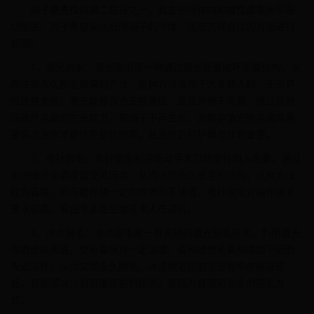
胡子是男性的第二性征之一，其生长与体内的雄性激素水平密
切相关，对于希望永久去除胡子的个体，还应选择合适的方法进行
处理。
1、激光脱毛：激光脱毛是一种通过激光能量破坏毛囊结构，从
而达到永久脱毛效果的方法，这种方法适用于大多数人群，无论男
性还是女性，激光能够穿透皮肤表层，直接作用于毛囊，通过热效
应破坏毛囊的生长能力，使胡子不再生长，大那是激光脱毛通常需
要多次治疗才能达到最佳效果，且治疗后的护理也非常重要。
2、电针脱毛：电针脱毛利用电动手术刀将电针刺入毛囊，通过
电流破坏毛囊或促使其闭合，从而达到永久脱毛的目的，这种方法
较为直接，但可能伴随一定的疼痛和不适感，电针脱毛对操作技术
要求较高，需由专业医生或技术人员进行。
3、冰点脱毛：冰点脱毛是一种先进的激光脱毛技术，利用激光
穿透皮肤表层，使毛囊保持一定温度，温和地使毛囊和周围干细胞
失去活性，从而实现永久脱毛，冰点脱毛在脱毛过程中疼痛感较
低，且能够减少对周围皮肤的损伤，是较为舒适和安全的脱毛方
式。