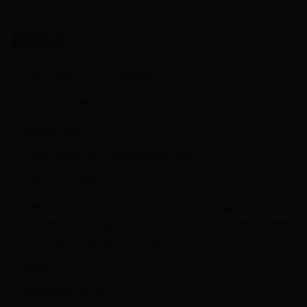
最新发表
热血江湖拳师怎么样？拳师技能介绍
违章查询排行榜
德国国家足球队
小蜘蛛一圈多少米？你想知道的都在这里！!
手机如何去掉视频水印
惨遭团灭！湖南取缔辖内全部P2P网贷业务 （上海信托圈）10月
16日，湖南省地方金融监督管理局网站发布公告称，湖南省互金整
治办、P2P网贷整治办等相关部门会商会...
绳纹时代
阴阳师查看充值记录方法