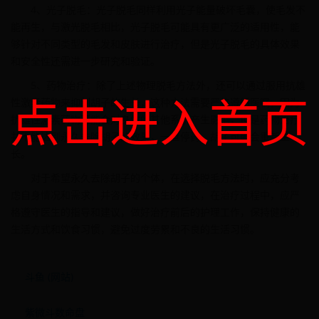
4、光子脱毛：光子脱毛同样利用光子能量破坏毛囊，使毛发不
能再生，与激光脱毛相比，光子脱毛可能具有更广泛的适用性，能
够针对不同类型的毛发和皮肤进行治疗，但是光子脱毛的具体效果
和安全性还需进一步研究和验证。
5、药物治疗：除了上述物理脱毛方法外，还可以通过服用抗雄
点击进入首页
性激素药物来抑制胡子的生长，这种方法需要严格遵循医嘱，因为
抗雄性激素药物可能会对身体的其他系统产生影响，但是药物治疗
并不能达到永久去除胡子的效果，一旦停药，胡子可能会重新生
长。
对于希望永久去除胡子的个体，在选择脱毛方法时，应充分考
虑自身情况和需求，并咨询专业医生的建议，在治疗过程中，应严
格遵守医生的指导和建议，做好治疗前后的护理工作，保持健康的
生活方式和饮食习惯，避免过度劳累和不良的生活习惯。
斗鱼 (网站)
紫微斗数命盘