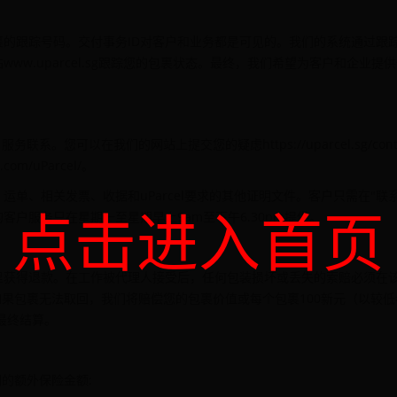
的跟踪号码。交付事务ID对客户和业务都是可见的。我们的系统通过跟踪
w.uparcel.sg跟踪您的包裹状态。最终，我们希望为客户和企业提
您可以在我们的网站上提交您的疑虑https://uparcel.sg/contac
com/uParcel/。
单、相关发票、收据和uParcel要求的其他证明文件。客户只需在"联
点击进入首页
户服务只在星期一至星期早上9am至下午6.30pm提供。
里获得退款。在工作被代理人接受后，任何包装损坏或丢失的索赔必须在
如果包裹无法取回，我们将赔偿您的包裹价值或每个包裹100新元（以较低
最终结算。
同的额外保险金额: