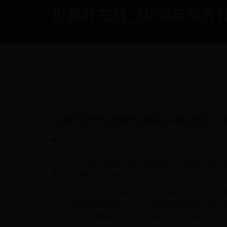
世界杯在线_1934年世界杯 - if
如果您的包裹和包裹丢失或被盗，
1484
新年庆祝活动是欢乐和欢呼的时刻。 随着假日季节
裹在假日期间丢失或被盗，会发生什么？
不幸的是，有时包裹可能会丢失或被盗，这对您的
您可以退款或保险索赔，以及如果您的包裹丢失，您应
户体验有一个清晰的认识是很重要的，让他们满意和快