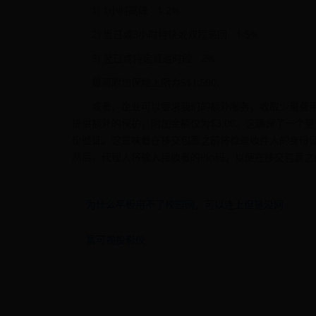
1) 1小时高峰 - 1.2%
2) 当日或3小时特快或双程来回 - 1.5%
3) 翌日或特定派递时段 - 2%
最高附加保险上限为S$1,500.
或者，企业可以要求我们的额外服务，收取少量费
提供额外的保护，附加金额仅为$3.00。这确保了一个
份验证。这意味着在移交包裹之前将检查收件人的身份证。
然后，代理人将输入接收者的Pin码，以便在移交包裹
为什么平板用不了校园网，可以连上但是没网
富可视投影仪