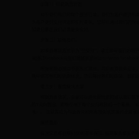
步骤1：检查送货状态
对于我们预订的每个送货订单，我们为客户提供包裹
为用户提供交付状态的实时更新。您可以通过我们的网站ww
知道包裹在我们这里是安全的。
步骤二：联络我们
如果包裹状态显示为"已交付"，请立即与我们的客户服务联系。
或通过facebook向我们发送消息https://www.facebook.
所有索赔必须以书面形式提出，并附有寄售单正本、运
格中填写他们的详细信息，然后等待我们的回复。我们的客
第三步：最佳解决方案
根据具体情况，企业可以提出保险索赔或从我们那
的3天内提出。索赔仅限于每个交付项目的一个索赔。 
准）。 其结算应为与此有关的所有损失或损害的全部或
保险费用
每次交货都包括$100的基本保险. 每项服务都有不