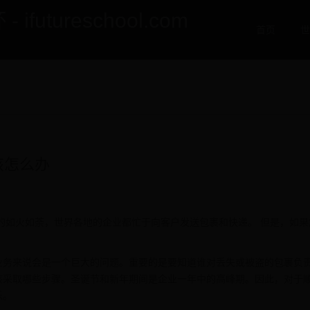
utureschool.com
首页
世
该怎么办
的如火如荼，世界各地的企业都忙于向客户发送包裹和快递。 但是，如果
业务来说会是一个巨大的问题。重要的是要知道谁对丢失或被盗的包裹负
该采取哪些步骤。圣诞节和新年期间是企业一年中的高峰期。因此，对于
乐。