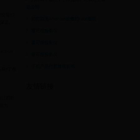
是没网
交易ID
如何取消Android設備的root權限
供保证，
富可视投影仪
富可视投影仪
t-us
富可视投影仪
手机产品付费维修价格
系我们"表
友情链接
该日期起
者为