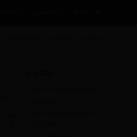
界杯荷兰队
2018世界杯法国
世界杯广告费
首页
世界杯荷兰队
2018世界杯法国
世界杯广告费
最新发表
如何取消Android設備的root權限
您的包
富可视投影仪
如何取消Android設備的root權限
责，如果
顺利的客
富可视投影仪
为什么平板用不了校园网，可以连上但