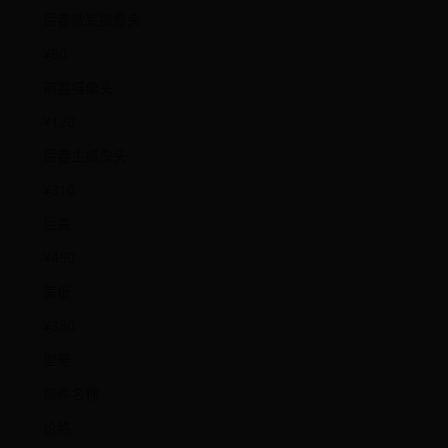
后置微距摄像头
¥80
前置摄像头
¥120
后置主摄像头
¥310
后盖
¥460
盖板
¥380
型号
部件名称
价格