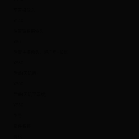
前置摄像头
¥140
后置微距摄像头
¥80
后置主摄像头，超广角+长焦
¥360
后盖(天玑版)
¥300
后盖(天玑至尊版)
¥580
型号
部件名称
价格