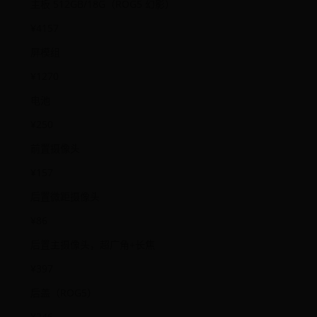
主板 512GB/18G（ROG5 幻影）
¥4157
屏模组
¥1270
电池
¥250
前置摄像头
¥157
后置微距摄像头
¥86
后置主摄像头，超广角+长焦
¥397
后盖（ROG5）
¥246