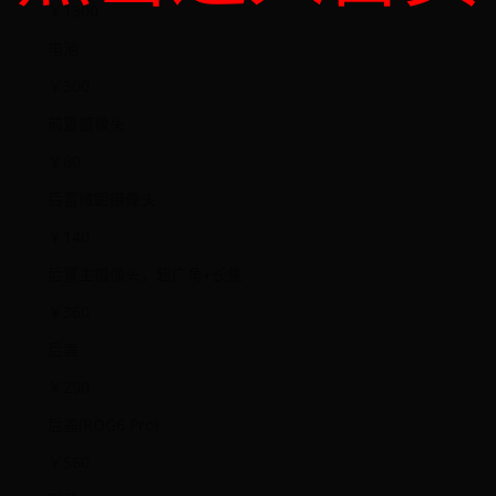
￥1300
电池
￥300
前置摄像头
￥80
后置微距摄像头
￥140
后置主摄像头，超广角+长焦
￥360
后盖
￥290
后盖(ROG6 Pro)
￥560