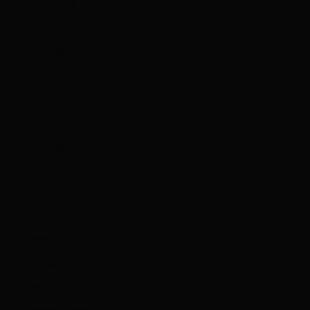
微距摄像头（标准版）
¥80
后置摄像头（通用）
¥540
前置摄像头（通用）
¥140
长焦摄像头（Pro版）
¥240
背壳
¥355
型号
部件名称
价格