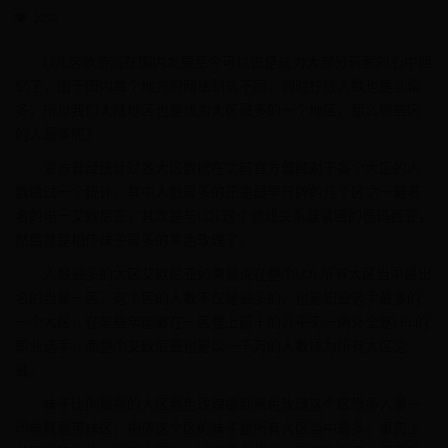
2059
LOL这款游戏在国内发展至今可以说是成为大部分玩家的心中回
忆了，由于国内每个地方的网络制式不同，同时在线人数也是非常
多，所以我们大陆地区也是成为大区最多的一个地区，那么哪些区
的人最多呢？
官方曾经统计过各大区数据在之前官方曾经对于各个大区的人
数做过一个统计，其中人数最多的正是最早开辟的几个区之一最著
名的电一艾欧尼亚，其次是与LOL这个游戏关系最紧密的德玛西亚，
然后就是相传妹子最多的黑色玫瑰了。
人数最多的大区艾欧尼亚如果要说在整个LOL所有大区当中最出
名的当属一区，这个区的人数不仅是最多的，也是职业选手最多的
一个大区，在早些年能够在一区登上前十的几乎无一例外全是LPL的
职业选手，而整个艾欧尼亚也是以一千万的人数成为所有大区之
最。
妹子比例最高的大区黑色玫瑰提到黑色玫瑰这个区很多人第一
印象就是带妹区，相传这个区的妹子是所有大区当中最多，事实上