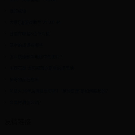
沧的成语
大家乐JJ游戏助手 V1.0.0.44
目前有哪些8位单片机
笼字的成语有哪些
怎么快速删除电脑中的图片？
川西石渠 太阳部落亦是雪豹栖居地
神奇物品在哪里
加拿大36年后再进世界杯！“足球荒漠”是如何崛起的？
金属材质怎么调？
友情链接