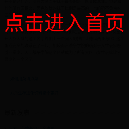
并不是这样的，所有大区当中妹子最多的是一区艾欧尼亚。但是和
其他所有区相比，黑色玫瑰的妹子比例是最高的，也的确不负带妹
点击进入首页
区的名号。
汉子比例最高的大区战争学院一般情况下男生的首选都会在德
玛西亚，毕竟很多人玩LOL的第一印象就是德玛西亚的盖伦以及皇子
开大招大喊的这个名字外加上一些同人的推广让德玛西亚与LOL这个
游戏完全的联系在了一起。相较而言战争学院的确对于女性玩家吸
引非常少，因此战争学院这个区就成为了所有大区当女性玩家比例
最少的一个区了。
如何用英语点菜
方舟生存进化饲料哪个更好
最新发表
出发！英雄基地！ 全攻略