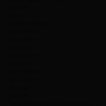
获取多详情
参训后
你将拥有一个赚钱的网店
获得一份称心好工作
学会怎么管理团队
有机会成为讲师
获得新的电商人才库
让团队和你一样
获得一个持续学习平台
进入一个专业圈子
结交多大卖家
获取多详情
运营需要负责网店的日常运营，对网店的业绩负直接责任，主