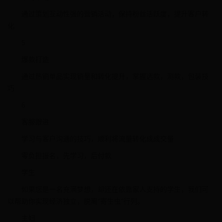
通过策划互动性强的营销活动，保持粉丝活跃度，提升客户转
化
5
爆款打造
通过热销单品实现销量和转化提升，掌握选款，测款，包装技
巧
6
客服跟进
学习与客户沟通的技巧，顺利将流量转化成成交量
零负担报名，先学习，后付款
学生
如果您是一名充满梦想，却还在依靠家人支持的学生，我们可
以帮助你实现经济独立，脱离“寄生虫”行列。
主妇