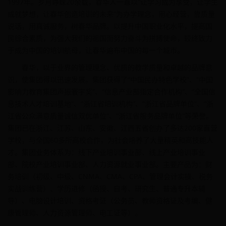
1997年。岁月峥嵘20余载，春华人一直以“让学习成为享受，让学生
成就梦想，让春华创造培训的未来”为办学理念，用心经营，靠质量
说话，用真诚服务，树春华品牌。以提升中国职业化水平，提高国
民综合素质，为强大我们的祖国而努力奋斗为拼搏使命，较终致力
于成为中国的培训航母，让春华遍布中国的每一个城市。
春华，以于业界的管理理念、优质的教学质量和卓越的品牌意
识，使集团得以迅速发展。集团获得了“中国民办特色学校”、“中国
影响力教育集团声振寰宇奖”、“信息产业部指定合作机构”、“全国信
息技术人才培训基地”、“浙江省培训机构”、“浙江省品牌单位”、“浙
江省公众满意质量诚信双优单位”、“浙江省服务品牌单位”等荣誉。
集团已在浙江、江苏、山东、安徽、江西五省创办了多达200家直营
学校，与全国60多所高校合作，为社会培养了大量精英和高技能人
才。集团业务体系为：线下产业培训事业部、线上产业培训事业
部、院校产业培训事业部、人力资源就业事业部。主要产品为：财
务培训（初级、中级、CNMA、CMA、CPA、管理会计实操、税务
实战训练营）、学历进修（函授、自考、研究生、普通专升本辅
导）、电脑设计培训、资格考证（公务员、教师资格证及考编、健
康管理师、人力资源管理师、电工证等）。