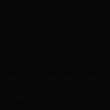
案例式教学模式
基于实际工作内容，讲师带你边学边实战，不仅要学习理论知
识，要学会如何操作。
以上是南京春华教育整理的南京十大电商运营培训机构实力排
名一览表的全部内容，了解多春华教育电商运营内容点击春华教育
网站https://www.pxto.com.cn/jigou/52504
版权声明:本页面由主体 南京春华文化咨询有限公司自行上传，
本网不对该页面内容（包括但不限于文字、图片）真实性和知识产
权负责，如有侵权请联系处理删除qq:16720809 平台客服。
酷骑单车押金迟退频发、余额难销，客服称“可能系统缓慢”
史诗级胜利！日本2-1逆转德国 撑起亚洲门面
最新发表