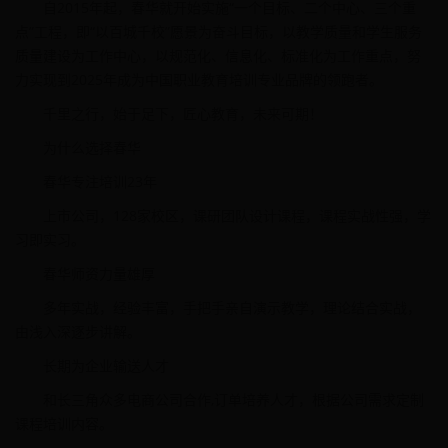
自2015年起，春华就开始实施“一个目标、二个中心、三个重
点”工程，即“以百城千校”愿景为奋斗目标，以教学质量和学生服务
质量建设为工作中心，以规范化、信息化、标准化为工作重点，努
力实现到2025年成为中国职业教育培训专业品牌的领跑者。
千里之行，始于足下，匠心教育，未来可期！
为什么选择春华
春华专注培训23年
上市公司，128家校区，课研团队设计课程，课程实战性强，学
习即实习。
春华师资力量雄厚
多年实战，经验丰富，手把手亲自演示教学，理论结合实战，
由浅入深逐步讲解。
长期为企业输送人才
和长三角众多电商公司合作,订单培养人才，根据公司需求定制
课程培训内容。