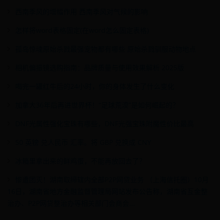
西南季风的增幅作用 西南季风对气候的影响
怎样将word表格固定(在word怎么固定表格)
孤岛惊魂原始杀戮最强宠物都有哪些 原始杀戮驯服动物地点
相机偏振镜选购指南：品牌质量与使用效果解析 2025版
喝完一罐红牛后的24小时，你的身体发生了什么变化
加拿大36年后再进世界杯！“足球荒漠”是如何崛起的？
DNF光属性强化宝珠有哪些，DNF光强宝珠附魔性价比最高
50 英镑 兑人民币 汇率。将 GBP 兑换成 CNY
冰箱里拿出来的鲜鸡蛋，不能再放回去了？
惨遭团灭！湖南取缔辖内全部P2P网贷业务 （上海信托圈）10月
16日，湖南省地方金融监督管理局网站发布公告称，湖南省互金整
治办、P2P网贷整治办等相关部门会商会...