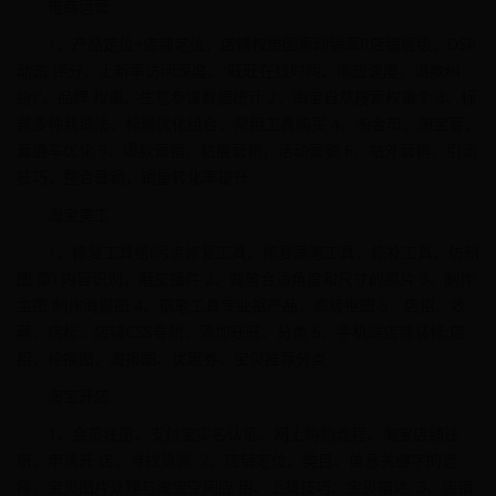
电商运营
1、产品定位+店铺定位，店铺权重因素动销率R店铺层级、DSR
动态 评分、上新率访问深度、“旺旺在线时间、响应速度、退款纠
纷)”、品牌 权重、生意参谋数据统计 2、淘宝自然搜索权重个 3、标
题多种我词法、标题优化组合、常用工具购买 4、淘金市、淘宝客、
直通车优化 5、爆款营销、钻展营销，活动营销 6、站外营销、引流
技巧，整合营销，销量转化率提升
淘宝美工
1、修复工具组(污点修复工具、修复画笔工具、修补工具、仿制
图 章) 内容识别，磨皮插件 2、裁剪合适角度和尺寸的照片 3、制作
主图 制作海报图 4、钢笔工具专业抠产品，高级抠图 5、店招、收
藏、店标、店铺CSS导航、添加旺旺、分类 6、手机端店铺装修:店
招、轮播图、海报图、优惠券、宝贝推荐分类
淘宝开店
1、会员注册、支付宝实名认证、网上购物流程、淘宝店铺注
册、申请开 店、寻找货源: 2、店铺定位、类目、信息关键字的选
择，宝贝图片处理与淘宝空间应 用、上货技巧、宝贝描述; 3、店铺