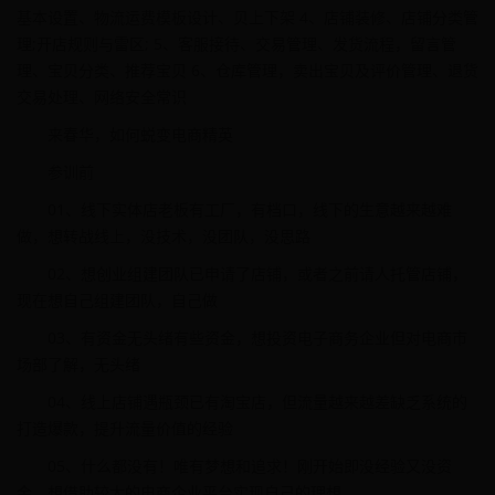
基本设置、物流运费模板设计、贝上下架 4、店铺装修、店铺分类管
理;开店规则与雷区; 5、客服接待、交易管理、发货流程，留言管
理、宝贝分类、推荐宝贝 6、仓库管理，卖出宝贝及评价管理、退货
交易处理、网络安全常识
来春华，如何蜕变电商精英
参训前
01、线下实体店老板有工厂，有档口，线下的生意越来越难
做，想转战线上，没技术，没团队，没思路
02、想创业组建团队已申请了店铺，或者之前请人托管店铺，
现在想自己组建团队，自己做
03、有资金无头绪有些资金，想投资电子商务企业但对电商市
场部了解，无头绪
04、线上店铺遇瓶颈已有淘宝店，但流量越来越差缺乏系统的
打造爆款，提升流量价值的经验
05、什么都没有！唯有梦想和追求！刚开始即没经验又没资
金，想借助较大的电商企业平台实现自己的理想