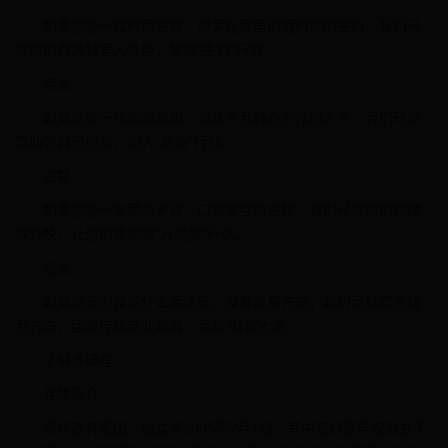
如果您是一位时间充裕，却呆在家里消磨时光的主妇，我们可
以帮助你减轻爱人负担，脱离“主妇”行列。
待业
如果您是一位刚刚离职，却找不到称心工作的人士，我们可以
帮助您自己创业，加入“老板”行列。
白领
如果您是一名薪资不高，口袋空空的白领，我们可以帮助您赚
取外快，让您彻底脱离“月光族”行列。
创业
如果您正为投资什么而迷茫，没有发展方向，我们可以帮您找
到方向，回避传统商业弊端，直奔“财富大道”
了解多课程
春华简介
春华教育集团，成立于2005年7月1日，其中较好家学校创办于