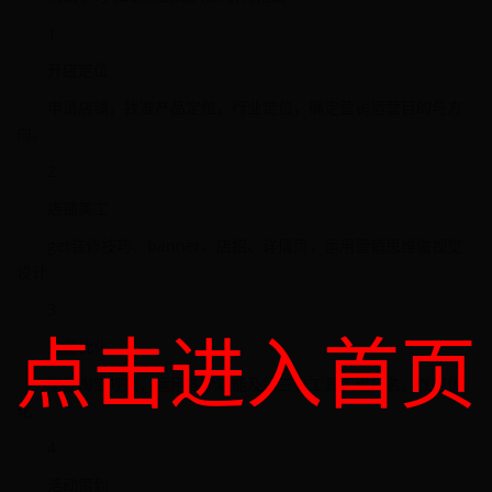
1
开店定位
申请店铺，找准产品定位，行业定位，确定营销运营目的与方
向。
2
店铺美工
get装修技巧、banner、店招、详情页，运用营销思维做视觉
设计
3
点击进入首页
流量优化
掌握淘宝规则，运用各个功能及第三方工具实现排名，数据优
化
4
活动策划