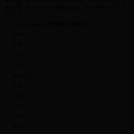
果是这样，量产就成了不可能完成的任务，除非你将所有量产工具
都试一遍。
请教：有没有办法查到原始的各种参数？
收藏0
支持0
反对0
回复
使用道具
举报
提升卡
沉默卡
喧嚣卡
变色卡