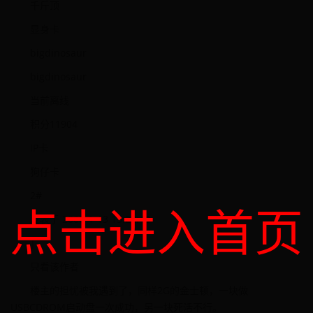
千斤顶
显身卡
bigdinosaur
bigdinosaur
当前离线
积分11904
IP卡
狗仔卡
2#
点击进入首页
发表于 2008-1-13 13:22:48
|
只看该作者
楼主的担忧被我遇到了，同样2G的金士顿，一块做
USBCDROM启动盘一次成功，另一块死活不行。