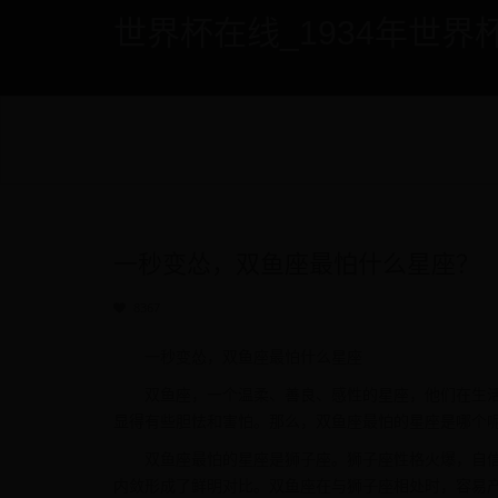
世界杯在线_1934年世界杯 - if
一秒变怂，双鱼座最怕什么星座？
8367
一秒变怂，双鱼座最怕什么星座
双鱼座，一个温柔、善良、感性的星座，他们在生
显得有些胆怯和害怕。那么，双鱼座最怕的星座是哪个
双鱼座最怕的星座是狮子座。狮子座性格火爆，自
内敛形成了鲜明对比。双鱼座在与狮子座相处时，容易