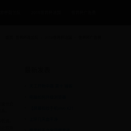
界杯荷兰队
2018世界杯法国
世界杯广告费
首页
世界杯荷兰队
2018世界杯法国
世界杯广告费
最新发表
天工开物中篇 第十 锤锻
电脑如何升级浏览器
方面也会
【屏幕指纹手机vivo X21
关系。
上环几天血干净
的低调、
也让双鱼
腹黑蛇王之宝贝哪里逃