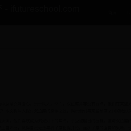
utureschool.com
首页
世
活中总是充满爱心，乐于助人。然而，双鱼座并非没有弱点，他们在某些
呢？本文将深入探讨双鱼座的恐惧之源，揭示他们与某些星座之间的微妙
信满满，他们喜欢成为聚光灯下的焦点，享受被瞩目的感觉。这与双鱼座
产生自卑感，觉得自己无法与狮子座相提并论。而狮子座的强势和果断，