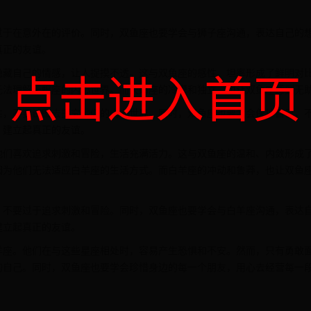
过于在意外在的评价。同时，双鱼座也要学会与狮子座沟通，表达自己的
真正的友谊。
点击进入首页
隐藏自己的情感，让人捉摸不透。这与双鱼座的感性、坦率形成了鲜明对
无法理解天蝎座的内心世界。而天蝎座的冷漠和独立，也让双鱼座感到无
性，不要试图去探究他们的内心世界。同时，双鱼座也要学会保护自己，
，建立起真正的友谊。
他们喜欢追求刺激和冒险，生活充满活力。这与双鱼座的温和、内敛形成
因为他们无法适应白羊座的生活方式。而白羊座的冲动和鲁莽，也让双鱼
，不要过于追求刺激和冒险。同时，双鱼座也要学会与白羊座沟通，表达
建立起真正的友谊。
羊座。他们在与这些星座相处时，容易产生恐惧和不安。然而，只有勇敢
的自己。同时，双鱼座也要学会珍惜身边的每一个朋友，用心去经营每一