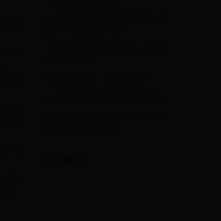
八卦镜的正确挂法及使用方法图片 八卦
想法和需
镜挂门口的正确挂法和忌讳
迅雷推出超级会员年卡169元，并附赠3
比。双鱼
个月免费使用时间
助。
美拍升级的背后：改变用户心智
不要过于
idc机房标准？不同IDC机房租用费用？
了鲜明对
DNF：“亡誓”彻底转型，成为魔兽怀旧
座感到担
服主播，第一黑武被舍弃！
自己的想
友情链接
面对这些
段感情，