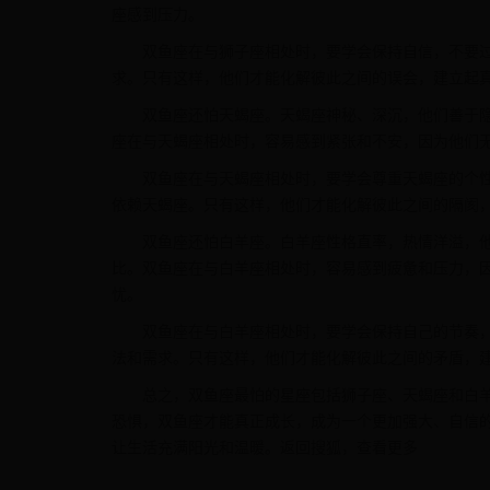
座感到压力。
双鱼座在与狮子座相处时，要学会保持自信，不要
求。只有这样，他们才能化解彼此之间的误会，建立起
双鱼座还怕天蝎座。天蝎座神秘、深沉，他们善于
座在与天蝎座相处时，容易感到紧张和不安，因为他们
双鱼座在与天蝎座相处时，要学会尊重天蝎座的个
依赖天蝎座。只有这样，他们才能化解彼此之间的隔阂
双鱼座还怕白羊座。白羊座性格直率，热情洋溢，
比。双鱼座在与白羊座相处时，容易感到疲惫和压力，
忧。
双鱼座在与白羊座相处时，要学会保持自己的节奏
法和需求。只有这样，他们才能化解彼此之间的矛盾，
总之，双鱼座最怕的星座包括狮子座、天蝎座和白
恐惧，双鱼座才能真正成长，成为一个更加强大、自信
让生活充满阳光和温暖。返回搜狐，查看更多