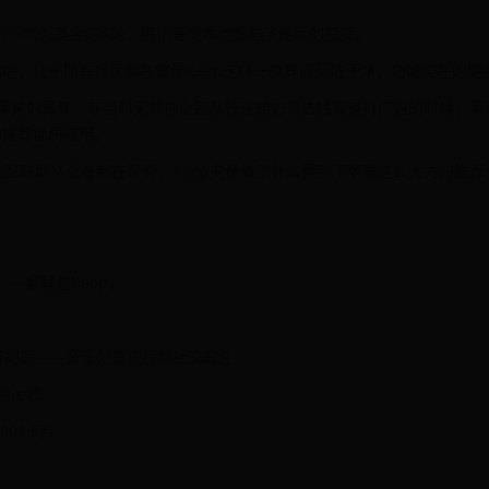
了500万美金的A轮，腾讯等资本也参与了随后的投资。
贴吧，几乎所有社区都在宣传Keep这样一款界面简洁干净，功能实在的健
了苹果的青睐，在当时无数创业团队还在想方设法找渠道打广告的时候，苹
的推荐优质应用。
互联网从业者都在好奇，Keep究竟做了什么得到了苹果这么大力的推荐
，一家就是Keep。
主打的是——音乐创意短视频社交软件
刚上线。
05.6万
万。