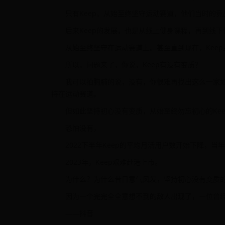
只有Keep，从始至终坚守运动赛道，他们当时的
后来Keep的发展，也是从线上健身课程，再到线下
从始至终坚守在运动赛道上。甚至直到现在，Kee
所以，问题来了，你说，Keep有没有变质？
我可以拍胸脯的说，没有，你很难再找出这么一家如
持在运动赛道。
但如此坚持初心没有变质，从始至终勿忘初心的Ke
恐怕没有，
2022下半年Keep的平均月活用户数开始下降，当
2023年，Keep艰难赴港上市。
为什么？为什么昔日意气风发，坚持初心没有变质的
因为一个完完全全意想不到的敌人出现了，一位曾
——抖音