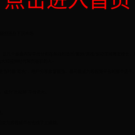
视频但还在下沉市场
，这几个垂直内容平台分别在各自的音乐/番剧/游戏/运动领域爆发增长，
为大短视频时代笑到最后的人~
才是当时最“现充”，用户分享欲望最强，最可能成为短视频平台的那个选手
，成为“长视频”平台老大。
。
道。
后变为短视频平台完成了三级跳。
台