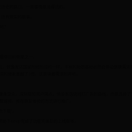
在历史的路口，一些事情是没得选的。
，还有现实的故事。
吗？
。
上最夺目的明星之一。
万美元，就像发达国家所经历过的一样，丰裕的物质基础必然会带动健康需求
关键词的搜索量翻了3倍，这意味着需求的井喷。
是健身受众，深刻感知用户痛点，他没有选烧钱打广告的路线，而是选择了“
下载链接，推荐群友体验的方式进行推广。
次下载”。
帮助下Keep完成了功能完善后的上线版本。