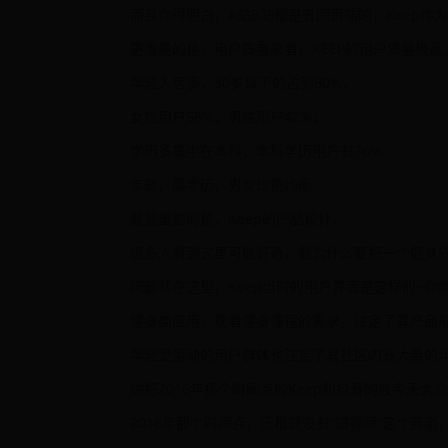
而且你得明白，A站B站都是有网页端的，Keep
更重要的是，用户质量来看，KEEP的用户质量极高
年轻人居多，30岁以下的占到80%，
女性用户58%，男性用户42%；
学历多集中在本科，本科学历用户有76%
年轻，高学历，男女比例均衡
最最重要的是，Keep的产品设计，
很多人看到这里可能好奇，我为什么要把一个健身
问题就在这里，Keep当时的用户界面是这样的~你
健身类应用，观看健身课程的需求，注定了其产品
年轻爱运动的用户群体也注定了其社区内有大量的
你把2016年那个时间点的Keep和抖音的放今天大
2016年那个时间点，压根就没有“短视频”这个赛