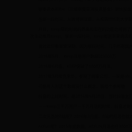
银泰资本和BAI（贝塔斯曼亚洲投资基金）很快投出
在那一段时间，从微博到豆瓣，从校园BBS到大学
并且，Keep简约时尚的界面和实在的功能也得到
次主动推荐Keep。很长一段时间，Keep都是苹果商店
我对此印象非常深刻，因为那段时间，几乎所有国内
2016年5月， Keep注册用户数超过3000万
2016年6月底，KEEP突破了1000万月活。
2017年3月库克来华，参观了两家公司，一家是ofo
可能有人对这个数据没什么概念，我给个参照物
抖音的上线时间，是2016年9月20日，当时抖音
——Keep三千万用户一千万月活的时候，抖音才刚
二次元圣地B站呢？2016年3月底，B站的月活也就28
AcFun呢？2015年底数据，ACFUN月活也在3000