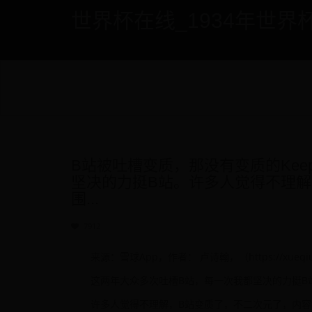
世界杯在线_1934年世界杯 - if
B站被吐槽变质，那没有变质的Kee
坚决的力挺B站。许多人觉得不理解
围...
7912
来源：雪球App，作者： 卢诗翰，（https://xueqiu.c
这两年大众多次吐槽B站，每一次我都坚决的力挺B
许多人觉得不理解，B站变质了，不二次元了，内