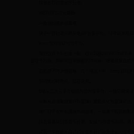
抖音在打创意音乐分享，
B站在打二次元番剧
斗鱼做的是游戏直播
快手一开始定义甚至是GIF分享平台，12年进军短
Keep做的运动内容平台，
我把这几个平台放一起，因为站在2016的时间节点
都在千万级，都即将迎来破圈的时间点，很难说谁会成
而如果不开上帝视角，几个候选人中，Keep显然
但历史的转折点，就在这里。
B站从二次元平台破圈为泛内容平台，一路狂飙突进
斗鱼从游戏直播到户外直播，最后进化为直播平台
铁厂打了农村包围城市的战术，一度拿下短视频赛
抖音直接从创意音乐分享，变成15秒音乐视频，最
这几个平台都从自己的垂直类目扩张为泛化内容平