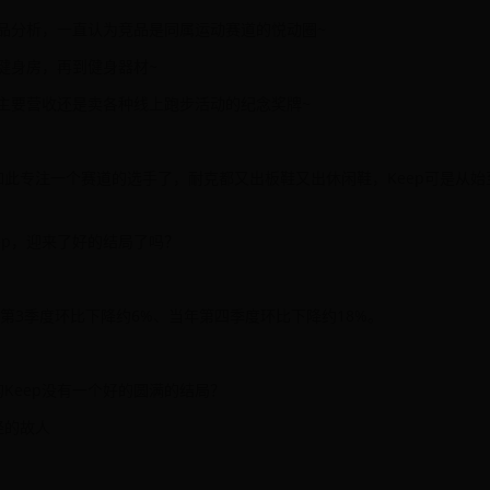
竞品分析，一直认为竞品是同属运动赛道的悦动圈~
健身房，再到健身器材~
p主要营收还是卖各种线上跑步活动的纪念奖牌~
此专注一个赛道的选手了，耐克都又出板鞋又出休闲鞋，Keep可是从始
ep，迎来了好的结局了吗？
年第3季度环比下降约6%、当年第四季度环比下降约18%。
Keep没有一个好的圆满的结局？
经的故人