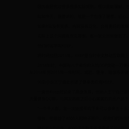
因为我研究过很多很多实际案例，所以我能理解，
比如今天，我要讲的，就是一个包含了理想，初心
如果B站没有变质，内容没有泛化，会有更好的发展
实际上这个问题有现实答案，有一家公司就做到了
他们的名字叫KEEP，
将时间拉回2015年，KEEP是当时中文移动互联网
2014年时，中国有八个省份的人均GDP突破一
从2014年到2015年一年时间，减肥，健身，瑜伽等
90后小伙王宁由此创建了健身类应用KEEP，
一面世Keep就迎来了高速发展，创始人王宁自己
大量健身QQ群，与网友熟络之后小心翼翼的扔出产品
“一个千人群，发一次链接平均下来可以带来五十多
很快，他聚拢了4000人的种子用户，在他们的热情
随后的3个月内，4000这个数字迅速变成了200万。