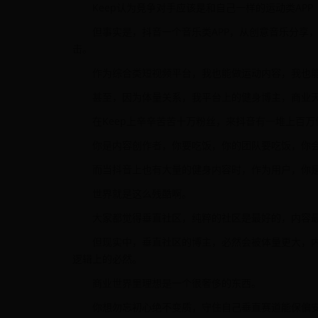
Keep认为竞争对手应该是和自己一样的运动类APP
但事实是，抖音一个音乐类APP，从创意音乐分享
击。
作为综合类短视频平台，我也能做运动内容，我也
甚至，因为体量关系，我平台上的健身博主，商业
在Keep上辛辛苦苦十万粉丝，来抖音有一堆上百
你是内容创作者，你要吃饭，你的团队要吃饭，你
而当抖音上也有大量的健身内容时，作为用户，你是单
世界就是这么残酷啊。
大家都觉得垂直社区，纯粹的社区是最好的，内容
但现实中，垂直社区的博主，必然会被体量更大，
逻辑上的必然。
商业世界里理想是一个很奢侈的东西。
你想勿忘初心绝不变质，守住自己垂直赛道能保偏