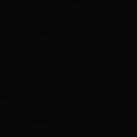
查看完整版本: 請問認證要多久呢? 快一
天了....
何洁十大经典歌曲榜中榜
不屏蔽网站的浏览器软件哪个好
‌2024第三方支付50强榜单发布 2024年
中国第三方支付公司排行榜一览
沧的成语
的爆发。
青橙VOGA V值得买吗？青橙VOGA V投
影手机优缺点全面深度评测图解
微软为什么要给用户免费升级
潜伏”进
Windows11系统
友情链接