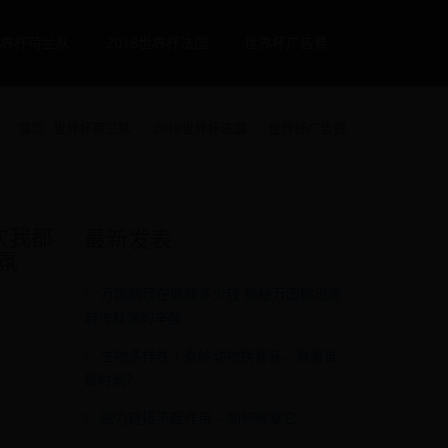
界杯荷兰队
2018世界杯法国
世界杯广告费
首页
世界杯荷兰队
2018世界杯法国
世界杯广告费
次我都
最新发表
氛
万国鹏现在能赚多少钱 揭秘万国鹏出道
前作群演的辛酸
生物多样性丨秦岭动物换春装，看看谁
最时尚？
磁力链接不起作用 – 如何修复它