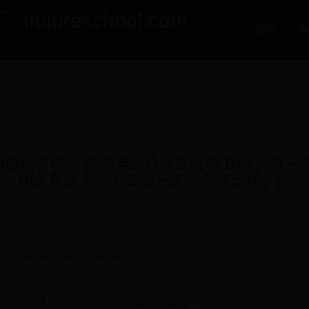
utureschool.com
首页
世
p更好了吗？ 这两年大众多次吐槽 B站 ，每一
， B站 变质了，不二次元了，内容泛化，社区
om/7193202758/257667366）
站。
容泛化，社区氛围变坏了，你为什么还这么维护它？