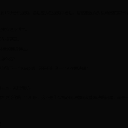
，到15秒音乐视频，最后变为短视频平台后，居然能反向对运动赛道实行
能扶持健身博主。
天花板更高。
万体量的健身博主，
会怎么选？
独下一个Keep呢，还是用抖音一个APP解决呢？
最垂直，氛围最好。
内容更泛化的平台虹吸，这不是什么初心啊理想啊就能解决的问题，而是
安