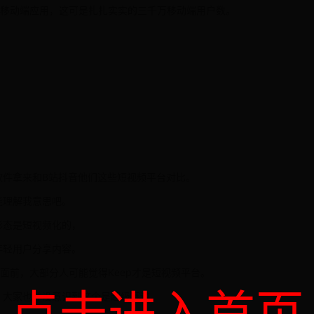
作为移动端应用，这可是扎扎实实的三千万移动端用户数。
，
软件拿来和B站抖音他们这些短视频平台对比。
能理解我意思吧。
形态是短视频化的，
年轻用户分享内容。
众面前，大部分人可能觉得Keep才是短视频平台。
点击进入首页
道，大家也并没意识到这个是超级赛道。