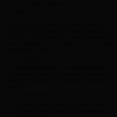
为什么人们会敲木头？ 回答时间 : 2025-05-21
参考资料Knocking on wooden.wikipedia.org1KNOCK ON
WOOD | English meaning - Cambridge
Dictionarydictionary.cambridge.org2What does knock on
wood mean?quora.com3查看更多 5 答案完善答案“敲木头”是一种
流行的迷信，广泛存在于多种文化中。人们通常在谈论好运时会说
“敲木头”，或者真的敲一下木头，目的是为了避免不幸。这一习俗背
后的解释多种多样，主要涉及以下几个方面：
1. **古老的信仰**
敲木头的习惯源自古代的信仰，人们相信树木是灵魂的栖息
地，尤其是在欧洲的异教信仰中，树木被认为是连接人类与精灵或
神灵的纽带。敲木头被视为一种对树木精神的尊敬，能够帮助驱除
邪恶和不幸[1]。
2. **避邪和祈求好运**
敲木头也被认为能够将不幸转移到木头中，保护人们免受灾
难。这一行为像是一种“转嫁”机制，象征性地将负面能量吸收到木头
里，从而避免其影响到自己[4]。