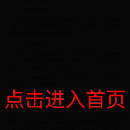
3. **心理上的安慰**
对于很多人来说，敲木头不仅是迷信行为，也是一种心理安
慰。当人们感到自己可能因为谈到好运而引发厄运时，敲木头就成
了一种无害的方式来“消除”这种不安感[2]。
4. **跨文化的习惯**
虽然这一迷信的具体起源各地有所不同，但它在全球范围内都
有出现，尤其是在西方国家和某些亚洲文化中。它表明了人们对“运
气”和“命运”这一抽象概念的共同关注[5]。
综上所述，敲木头的行为是一种古老的传统，它不仅是一种迷
信，更是文化与心理习惯的结合。
点击进入首页
用户分享的问题最新分享的问题如何在 VSCode 调试 Spring
Boot 项目时让变量直接显示数值？什么是Wan2.2，它有什么特
点？如何找到和玩免费的游戏？如何使用AI将孩子的画作转化为艺
术作品？CMI-USA.IP-AI 解锁 “Thorough” 这个词是什么意思？它有
哪些用法和含义？谁是Martina Ceretti？谁在托底ENA？拆解
StablecoinX的3.6亿美元合并案与幕后推手Ethena关于明朝清官海