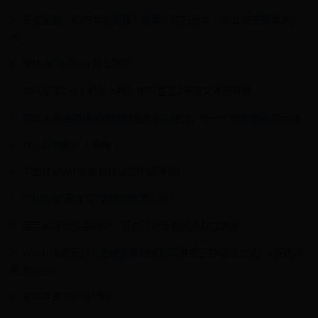
王者荣耀：如何学会躺赢？躺赢小技巧分享，适合用来赛季末上
分
伏特/安培 (V/A) 单位定义
中兴星星2号手机怎么样？中兴星星2号图文详细评测
曾经火爆全国却又解散的五大乐队组合，哪一个的解散最为可惜
什么药物能让人昏睡
中国移动wifi套餐价格表2023最新版
广州友信“英才贷”消费贷款怎么样？
英专家得出怪异结论：贝克汉姆因剃光头球技大涨
Win10系统玩LOL英雄联盟时出现闪屏的三种解决方法(lol游戏闪
屏怎么办)
安卓字典软件排行榜