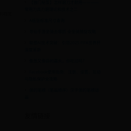
【独门秘笈】怎样磨刀才耐用————
常用刀具刃磨理论和技术之二
面的视觉
A纸张标准尺寸查询
寻仙手游坐骑去哪抓 全坐骑捕捉攻略
联想AI技术突破：引领2025 FIFA世界杯
深度革新
像葱又像蒜的藠头，你吃过吗？
Facebook使用指南：注册、设置、互动
与隐私保护全攻略
俣的笔顺（笔画顺序）汉字俣的笔顺动
画
友情链接