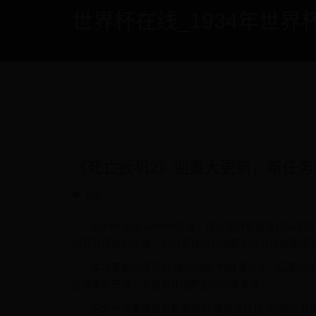
世界杯在线_1934年世界杯 - if
《死亡扳机2》迎重大更新，新任务
1562
Madfinger Games开发，在全球拥有接近
内容包括新的武器、新的竞技场对战模式与其他故事情
本次更新的情节以“欧洲战役”的故事为主，玩家的任务
也将重新开放，方便有怀旧愿望的玩家重温。
另外一项重要更新是游戏中“炼狱竞技场”与“死亡竞