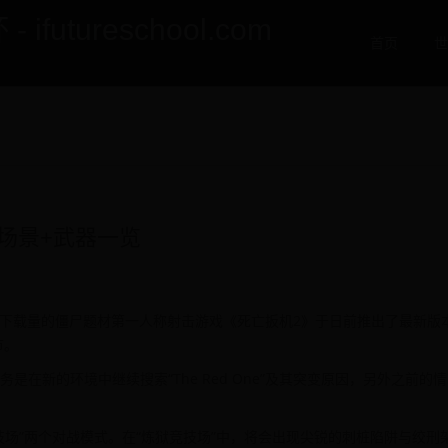
utureschool.com
首页
世
场景+武器一览
1亿6千万下载量的僵尸题材第一人称射击游戏《死亡扳机2》于日前推出了最新版
节。
是在新的环境中继续搜索“The Red One”及其突变原因，另外之前的
技场”两个对战模式。在“炼狱竞技场”中，将会出现尖锐的刺桩陷阱与绞刑