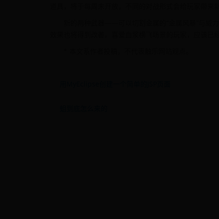
道具，将于每周末开放，不同的对战形式会给玩家带来
新的两种武器——可以切割金属的“金属风暴”与威力
效果也将得到改善。喜爱血浆横飞场景的玩家，应该已
* 本文系作者投稿，不代表触乐网站观点。
用MyEclipse创建一个简单的JSP页面
蛆到底怎么来的