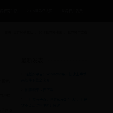
界杯荷兰队
2018世界杯法国
世界杯广告费
首页
世界杯荷兰队
2018世界杯法国
世界杯广告费
最新发表
轻松跨平台：Windows用户快速上手苹
果软件下载全攻略
本更新，
甜蜜糖果世界下载
情节战役
世乒赛有争议，世界冠军2-4出局，王楚
钦不负众望守住国乒底线
架等刺激