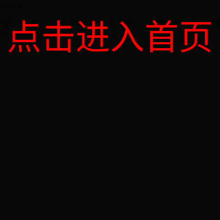
新的乐趣。
点击进入首页
强大的“51区”，会在这次更新后加入到游戏中，另外新的场景与游戏画
经迫不及待下载体验了。