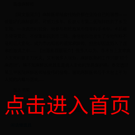
首席麻醉师
【网文版简介】麻醉医师陆俊伟始终都在坚持自己的理想——
做最好的麻醉医师，可努力多年，反被从市第二医院排挤到了乡卫
生院。一次偶然的机会，他参与到抢救某市领导的手术中，术后被
市领导赏识，不仅重新回到市二院，身份地位也发生了令他所料不
及的巨大变化，成为市内知名的首席麻醉师，但他却因此陷入了连
串的漩涡之中…… 【出版影视版简介】很多人以为，手术台上主宰病
人生死的是主刀大夫；又有很多人以为，麻醉医师的工作只是“打个
麻药针”，殊不知麻醉医师其实是病人生命的至高保护神。本文透过
某三甲医院麻醉医师陆俊伟的视角，展现麻醉医师与手术台上不为
人知的内幕与悲欢……
加入书架
点击进入首页
开车联盟 by 山西九鼎软件工程有限公司
闲话傩面具