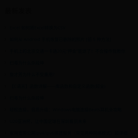
最新发表
Excel 如何将Excel转换为CSV
如何从 Android 手机恢复已删除的照片 [前 5 种方法]
手机上的北京交通一卡通20元“押金”能退了！不会操作我教你
扫毒为什么杀段坤
詹才芳为什么不受重用?
【C语言】函数详解——库函数和自定义函数(超全)
扫毒为什么杀段坤
轻松连接，音质升级：Windows电脑连接Beats耳机全攻略
U20亚洲杯，让中国足球在深圳看到未来
家用宽带公网ipv4/ipv6搭建服务（常见两种网络模式）超详细